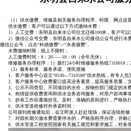
（
1
）
供水缴费、维修及相关服务办理程序、时限、网点设
供水缴费：客户可以通过以下方式缴纳水费：
1
）人工交费：
东明县自来水公司往北迁移100米，客户可以
2
）微信公众号交费：东明县自来水公司微信公众号进行水
微信公众号，点击
“
科德缴费
”->“
水表缴
费
”
。
水费缴纳时限：线上不限时；
人工缴费时间：
8
：
20——18
：
00
（全年无休）；
维修服务办理程序：
1
）拨打
24
小时维修服务热线
7310018
；
（
2
）服务标准、服务承诺、便民措施
1
、客户服务中心设立
“0530---7310188”
供水热线，有专人负
2
、客户服务中心收费窗口提高业务素质，提高服务质量，
3
、公示不同类型、不同项目的水价，按物价部门规定的水
4
、热情提供收费查询和供水业务咨询服务，对用户咨询事
5
、抄表工作应遵循抄见、及时、准确的原则进行，严格执
6
、供水管道抢修对外承诺时间：
公司接到抢修通知后，会立即派人赶赴现场，保证连续抢修
7
、对因长期欠缴水费需要停水的，严格按程序办理，并耐
8
、供水管道工程按照国家有关施工规范和要求施工，对各