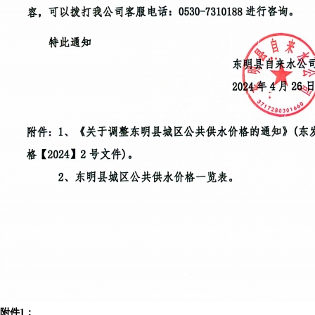
附
件1：